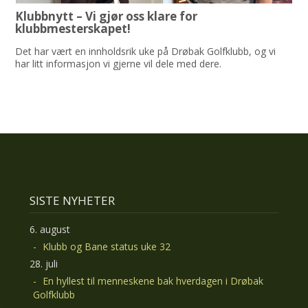
Klubbnytt – Vi gjør oss klare for
klubbmesterskapet!
Det har vært en innholdsrik uke på Drøbak Golfklubb, og vi
har litt informasjon vi gjerne vil dele med dere.
SISTE NYHETER
6. august
Klubb og Bane status uke 32
28. juli
En hyllest til menneskene bak hverdagen i Drøbak
Golfklubb