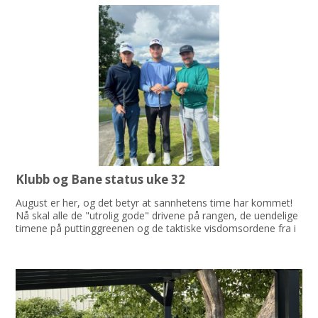
Klubb og Bane status uke 32
August er her, og det betyr at sannhetens time har kommet!
Nå skal alle de "utrolig gode" drivene på rangen, de uendelige
timene på puttinggreenen og de taktiske visdomsordene fra i
vår og sommer omsettes til ren magi ute på banen.