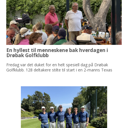
En hyllest til menneskene bak hverdagen i
Drøbak Golfklubb
Fredag var det duket for en helt spesiell dag på Drøbak
Golfklubb. 128 deltakere stilte til start i en 2-manns Texas
Scramble for å markere et jubileum som først og fremst
handlet om å gi noe tilbake til menneskene som har vært en
så stor del av klubbens hverdag gjennom mange år.