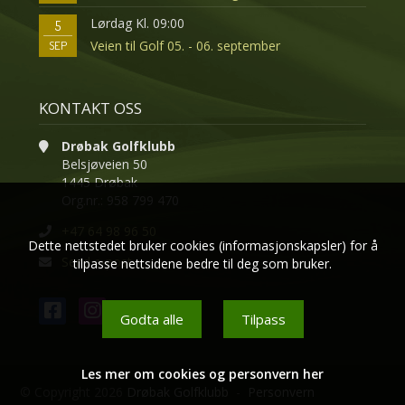
Lørdag Kl. 09:00
5
Veien til Golf 05. - 06. september
SEP
KONTAKT OSS
Drøbak Golfklubb
Belsjøveien 50
1445 Drøbak
Org.nr.: 958 799 470
+47 64 98 96 50
Dette nettstedet bruker cookies (informasjonskapsler) for å
Send e-post
tilpasse nettsidene bedre til deg som bruker.
Godta alle
Tilpass
Les mer om cookies og personvern her
© Copyright 2026
Drøbak Golfklubb
-
Personvern