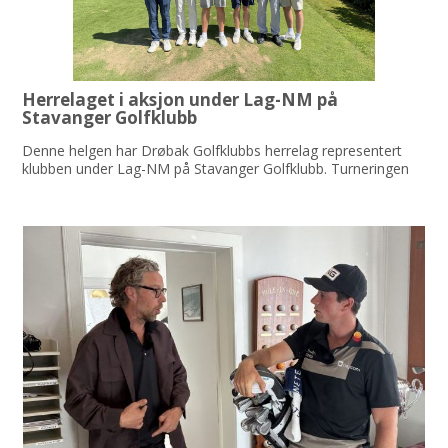
Herrelaget i aksjon under Lag-NM på
Stavanger Golfklubb
Denne helgen har Drøbak Golfklubbs herrelag representert
klubben under Lag-NM på Stavanger Golfklubb. Turneringen
samlet landets beste lag, og over tre dager ventet både
utfordrende spilleformer og golf av høy kvalitet.