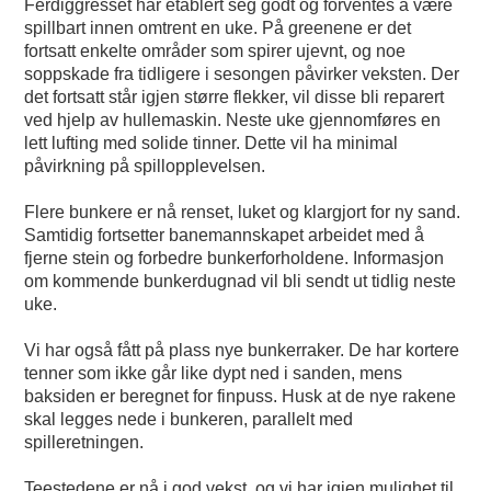
Ferdiggresset har etablert seg godt og forventes å være
spillbart innen omtrent en uke. På greenene er det
fortsatt enkelte områder som spirer ujevnt, og noe
soppskade fra tidligere i sesongen påvirker veksten. Der
det fortsatt står igjen større flekker, vil disse bli reparert
ved hjelp av hullemaskin. Neste uke gjennomføres en
lett lufting med solide tinner. Dette vil ha minimal
påvirkning på spillopplevelsen.
Flere bunkere er nå renset, luket og klargjort for ny sand.
Samtidig fortsetter banemannskapet arbeidet med å
fjerne stein og forbedre bunkerforholdene. Informasjon
om kommende bunkerdugnad vil bli sendt ut tidlig neste
uke.
Vi har også fått på plass nye bunkerraker. De har kortere
tenner som ikke går like dypt ned i sanden, mens
baksiden er beregnet for finpuss. Husk at de nye rakene
skal legges nede i bunkeren, parallelt med
spilleretningen.
Teestedene er nå i god vekst, og vi har igjen mulighet til