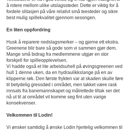
å rotere mellom ulike utslagssteder. Dette er viktig for å
fordele slitasjen på våre relativt små teesteder og sikre
best mulig spillekvalitet gjennom sesongen.
En liten oppfordring
Husk å reparere nedslagsmerker – og gjerne ett ekstra.
Greenene blir bare så gode som vi sammen gjør dem.
Mange små bidrag fra medlemmene utgjør en stor
forskjell for spilleopplevelsen.
Vi hadde også et lite arbeidsuhell på øvingsgreenen ved
hull 1 denne uken, da en hydraulikkslange på en av
klipperne røk. Den første frykten var at skaden skulle føre
til betydelig gressdød i området, men takket være rask
innsats fra banemannskapet og målrettede tiltak ser det
nå ut til at området vil komme seg fint uten varige
konsekvenser.
Velkommen til Lodin!
Vi ønsker samtidig å ønske Lodin hjertelig velkommen til