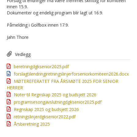
Forslag til endringer må være fremmet skriftlig for komiteen
innen 15.9.
Dokumenter og endelig program blir lagt ut 16.9.
Påmelding i Golfbox innen 17.9.
Jahn Thore
Vedlegg
beretningdgksenior2025.pdf
forslagtilendringiretningslinjerforseniorkomiteen2026.docx
MØTEREFERATET FRA ÅRSMØTE 2025 FOR SENIOR
HERRER
Noter til Regnskap 2025 og budsjett 2026
programsesongavslutningdgksenior2025.pdf
Regnskap 2025 og budsjett 2026
retningslinjerdgksenior2022.pdf
Årsberetning 2025