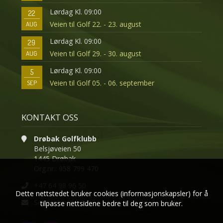
Lørdag Kl. 09:00
22
Veien til Golf 22. - 23. august
AUG
Lørdag Kl. 09:00
29
Veien til Golf 29. - 30. august
AUG
Lørdag Kl. 09:00
5
Veien til Golf 05. - 06. september
SEP
KONTAKT OSS
Drøbak Golfklubb
Belsjøveien 50
1445 Drøbak
Org.nr.: 958 799 470
+47 64 98 96 50
Dette nettstedet bruker cookies (informasjonskapsler) for å
Send e-post
tilpasse nettsidene bedre til deg som bruker.