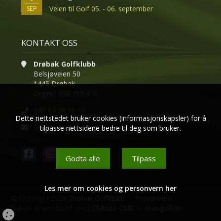
Veien til Golf 05. - 06. september
SEP
KONTAKT OSS
Drøbak Golfklubb
Belsjøveien 50
1445 Drøbak
Org.nr.: 958 799 470
+47 64 98 96 50
Dette nettstedet bruker cookies (informasjonskapsler) for å
Send e-post
tilpasse nettsidene bedre til deg som bruker.
Godta alle
Tilpass
Les mer om cookies og personvern her
© Copyright 2026
Drøbak Golfklubb
-
Personvern
Sidene er produsert med
Clubsite CMS
av
scangolf.no