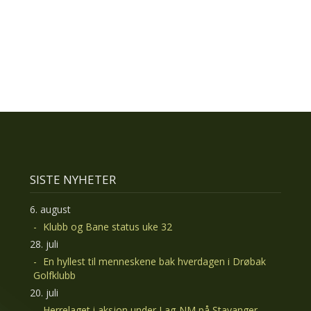
SISTE NYHETER
6. august
Klubb og Bane status uke 32
28. juli
En hyllest til menneskene bak hverdagen i Drøbak
Golfklubb
20. juli
Herrelaget i aksjon under Lag-NM på Stavanger