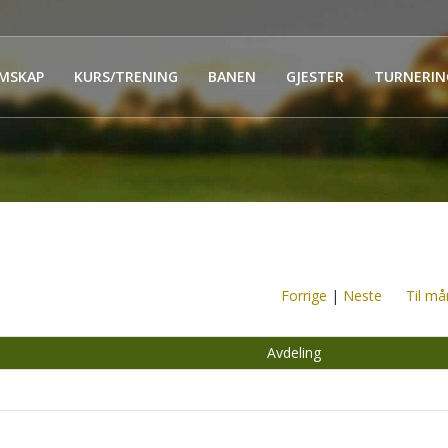
MSKAP
KURS/TRENING
BANEN
GJESTER
TURNERIN
Forrige
|
Neste
Til må
Avdeling