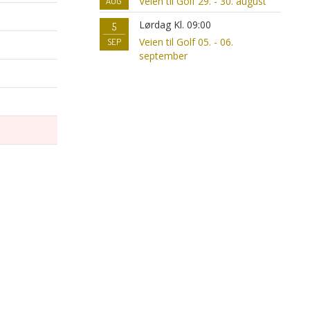
Veien til Golf 29. - 30. august
AUG
Lørdag Kl. 09:00
5
Veien til Golf 05. - 06.
SEP
september