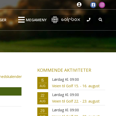
GER
MEGAMENY
KOMMENDE AKTIVITETER
nedskalender
Lørdag Kl. 09:00
15
Veien til Golf 15. - 16. august
AUG
Lørdag Kl. 09:00
22
Veien til Golf 22. - 23. august
AUG
Lørdag Kl. 09:00
29