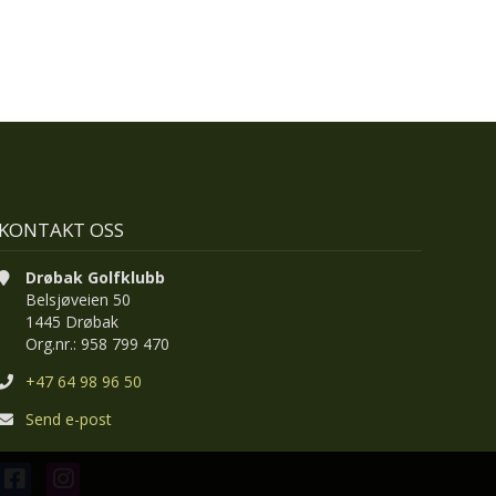
KONTAKT OSS
Drøbak Golfklubb
Belsjøveien 50
1445 Drøbak
Org.nr.: 958 799 470
+47 64 98 96 50
Send e-post