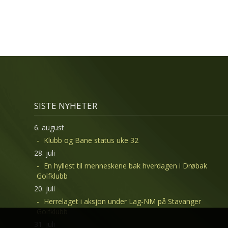
SISTE NYHETER
6. august
Klubb og Bane status uke 32
28. juli
En hyllest til menneskene bak hverdagen i Drøbak
Golfklubb
20. juli
Herrelaget i aksjon under Lag-NM på Stavanger
Golfklubb
31. juli