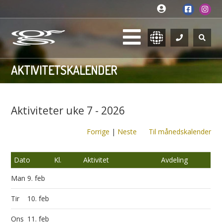
AKTIVITETSKALENDER
Aktiviteter uke 7 - 2026
Forrige
|
Neste
Til månedskalender
Dato
Kl.
Aktivitet
Avdeling
Man
9. feb
Tir
10. feb
Ons
11. feb