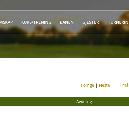
MSKAP
KURS/TRENING
BANEN
GJESTER
TURNERIN
Forrige
|
Neste
Til må
Avdeling