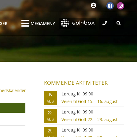
GER
MEGAMENY
KOMMENDE AKTIVITETER
nedskalender
Lørdag Kl. 09:00
15
Veien til Golf 15. - 16. august
AUG
Lørdag Kl. 09:00
22
Veien til Golf 22. - 23. august
AUG
Lørdag Kl. 09:00
29