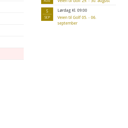
Veien til Golf 29. - 30. august
AUG
Lørdag Kl. 09:00
5
Veien til Golf 05. - 06.
SEP
september