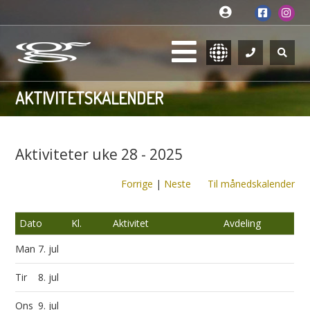
AKTIVITETSKALENDER
Aktiviteter uke 28 - 2025
Forrige
|
Neste
Til månedskalender
Dato
Kl.
Aktivitet
Avdeling
Man
7. jul
Tir
8. jul
Ons
9. jul