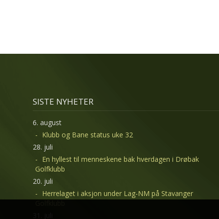
SISTE NYHETER
6. august
Klubb og Bane status uke 32
28. juli
En hyllest til menneskene bak hverdagen i Drøbak
Golfklubb
20. juli
Herrelaget i aksjon under Lag-NM på Stavanger
Golfklubb
31. juli