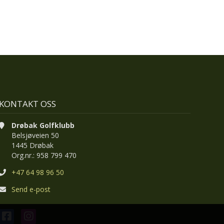
KONTAKT OSS
Drøbak Golfklubb
Belsjøveien 50
1445 Drøbak
Org.nr.: 958 799 470
+47 64 98 96 50
Send e-post