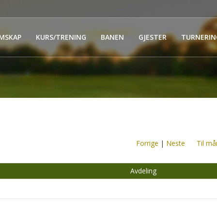
MSKAP
KURS/TRENING
BANEN
GJESTER
TURNERIN
Forrige
|
Neste
Til må
Avdeling