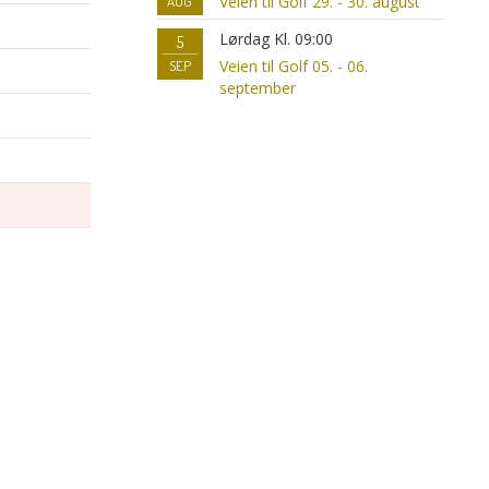
Veien til Golf 29. - 30. august
AUG
Lørdag Kl. 09:00
5
Veien til Golf 05. - 06.
SEP
september