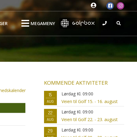
GER
MEGAMENY
KOMMENDE AKTIVITETER
nedskalender
Lørdag Kl. 09:00
15
Veien til Golf 15. - 16. august
AUG
Lørdag Kl. 09:00
22
Veien til Golf 22. - 23. august
AUG
Lørdag Kl. 09:00
29