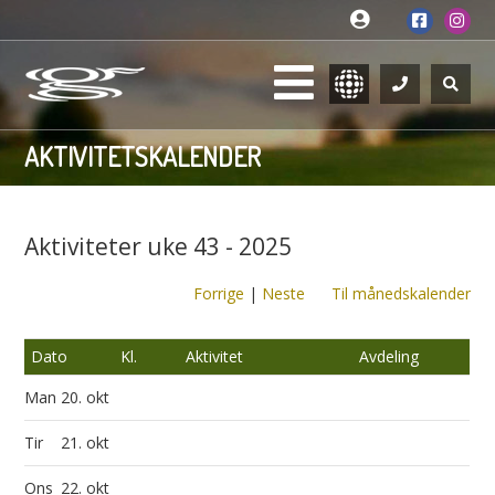
AKTIVITETSKALENDER
Aktiviteter uke 43 - 2025
Forrige
|
Neste
Til månedskalender
Dato
Kl.
Aktivitet
Avdeling
Man
20. okt
Tir
21. okt
Ons
22. okt