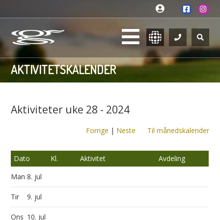
AKTIVITETSKALENDER
Aktiviteter uke 28 - 2024
Forrige
|
Neste
Til månedskalender
Dato
Kl.
Aktivitet
Avdeling
Man
8. jul
Tir
9. jul
Ons
10. jul