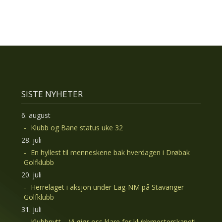
SISTE NYHETER
6. august
Klubb og Bane status uke 32
28. juli
En hyllest til menneskene bak hverdagen i Drøbak
Golfklubb
20. juli
Herrelaget i aksjon under Lag-NM på Stavanger
Golfklubb
31. juli
Klubbnytt – Vi gjør oss klare for klubbmesterskapet!