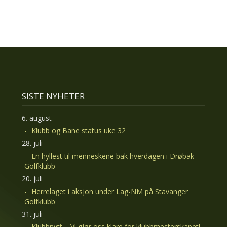
SISTE NYHETER
6. august
Klubb og Bane status uke 32
28. juli
En hyllest til menneskene bak hverdagen i Drøbak
Golfklubb
20. juli
Herrelaget i aksjon under Lag-NM på Stavanger
Golfklubb
31. juli
Klubbnytt – Vi gjør oss klare for klubbmesterskapet!