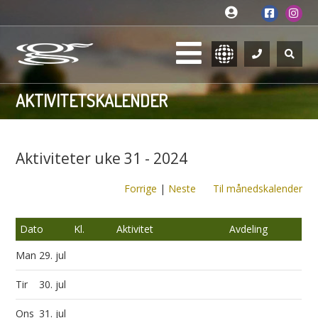
AKTIVITETSKALENDER
Aktiviteter uke 31 - 2024
Forrige
|
Neste
Til månedskalender
Dato
Kl.
Aktivitet
Avdeling
Man
29. jul
Tir
30. jul
Ons
31. jul