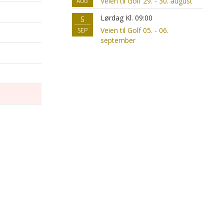
Veien til Golf 29. - 30. august
AUG
Lørdag Kl. 09:00
5
Veien til Golf 05. - 06.
SEP
september