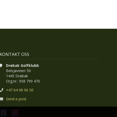
KONTAKT OSS
Drøbak Golfklubb
Belsjøveien 50
1445 Drøbak
Org.nr.: 958 799 470
+47 64 98 96 50
Send e-post