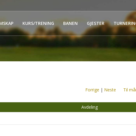
MSKAP
KURS/TRENING
BANEN
GJESTER
TURNERIN
Forrige
|
Neste
Til må
Avdeling