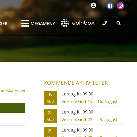
GER
MEGAMENY
KOMMENDE AKTIVITETER
nedskalender
Lørdag Kl. 09:00
15
Veien til Golf 15. - 16. august
AUG
Lørdag Kl. 09:00
22
Veien til Golf 22. - 23. august
AUG
Lørdag Kl. 09:00
29