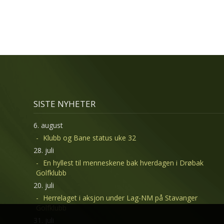
SISTE NYHETER
6. august
Klubb og Bane status uke 32
28. juli
En hyllest til menneskene bak hverdagen i Drøbak
Golfklubb
20. juli
Herrelaget i aksjon under Lag-NM på Stavanger
Golfklubb
31. juli