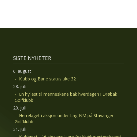
SISTE NYHETER
6. august
Klubb og Bane status uke 32
28. juli
En hyllest til menneskene bak hverdagen i Drøbak
Golfklubb
20. juli
Herrelaget i aksjon under Lag-NM på Stavanger
Golfklubb
31. juli
Klubbnytt – Vi gjør oss klare for klubbmesterskapet!