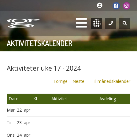
AKTIVITETSKALENDER
Aktiviteter uke 17 - 2024
Forrige
|
Neste
Til månedskalender
Dato
Kl.
Aktivitet
Avdeling
Man
22. apr
Tir
23. apr
Ons
24. apr