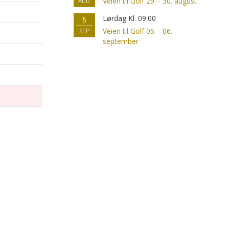
Veien til Golf 29. - 30. august
AUG
Lørdag Kl. 09:00
5
Veien til Golf 05. - 06.
SEP
september