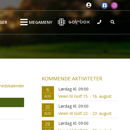
GER
MEGAMENY
KOMMENDE AKTIVITETER
nedskalender
Lørdag Kl. 09:00
15
Veien til Golf 15. - 16. august
AUG
Lørdag Kl. 09:00
22
Veien til Golf 22. - 23. august
AUG
Lørdag Kl. 09:00
29