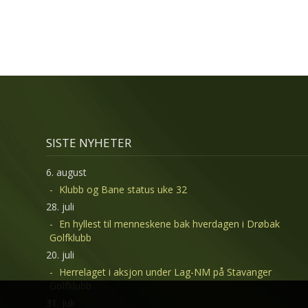
SISTE NYHETER
6. august
Klubb og Bane status uke 32
28. juli
En hyllest til menneskene bak hverdagen i Drøbak
Golfklubb
20. juli
Herrelaget i aksjon under Lag-NM på Stavanger
Golfklubb
31. juli