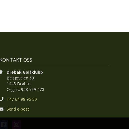
KONTAKT OSS
Drøbak Golfklubb
Belsjøveien 50
1445 Drøbak
Org.nr.: 958 799 470
+47 64 98 96 50
Send e-post