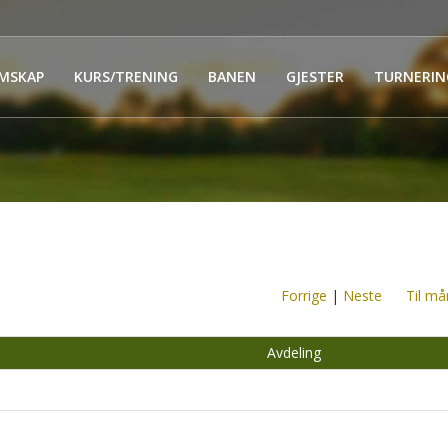
MSKAP
KURS/TRENING
BANEN
GJESTER
TURNERIN
Forrige
|
Neste
Til må
Avdeling