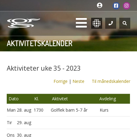
AKTIVITETSKALENDER
Aktiviteter uke 35 - 2023
Forrige
|
Neste
Til månedskalender
Dato
Kl.
Aktivitet
Avdeling
Man
28. aug
1730
Golflek barn 5-7 år
Kurs
Tir
29. aug
Ons
30. aug