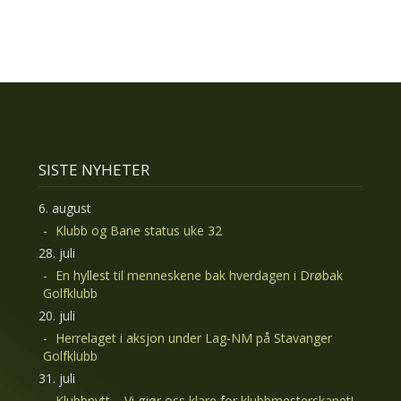
SISTE NYHETER
6. august
Klubb og Bane status uke 32
28. juli
En hyllest til menneskene bak hverdagen i Drøbak
Golfklubb
20. juli
Herrelaget i aksjon under Lag-NM på Stavanger
Golfklubb
31. juli
Klubbnytt – Vi gjør oss klare for klubbmesterskapet!