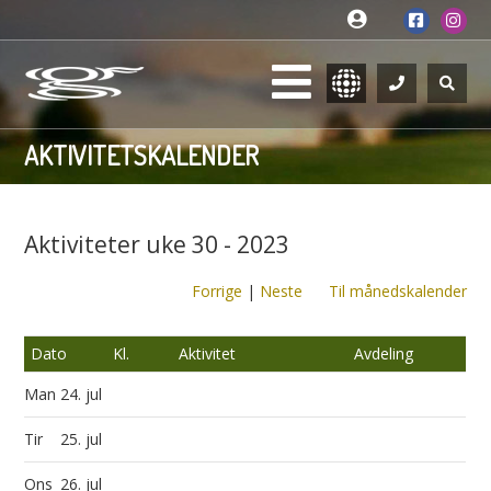
AKTIVITETSKALENDER
Aktiviteter uke 30 - 2023
Forrige
|
Neste
Til månedskalender
Dato
Kl.
Aktivitet
Avdeling
Man
24. jul
Tir
25. jul
Ons
26. jul