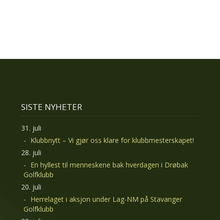
SISTE NYHETER
31. juli
Klubbnytt – Vi gjør oss klare for klubbmesterskapet!
28. juli
En hyllest til menneskene bak hverdagen i Drøbak
Golfklubb
20. juli
Herrelaget i aksjon under Lag-NM på Stavanger
Golfklubb