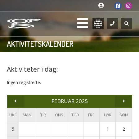
AKTIVITETSKALENDER
Aktiviteter i dag:
Ingen registrerte.
FEBRUAR 2025
UKE
MAN
TIR
ONS
TOR
FRE
LØR
SØN
5
1
2