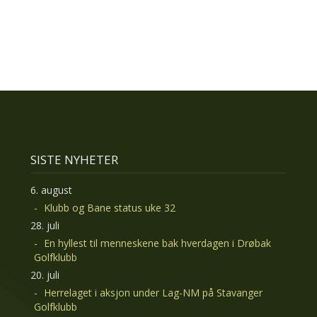
SISTE NYHETER
6. august
Klubb og Bane status uke 32
28. juli
En hyllest til menneskene bak hverdagen i Drøbak
Golfklubb
20. juli
Herrelaget i aksjon under Lag-NM på Stavanger
Golfklubb