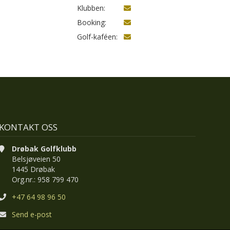
Klubben:
Booking:
Golf-kaféen:
KONTAKT OSS
Drøbak Golfklubb
Belsjøveien 50
1445 Drøbak
Org.nr.: 958 799 470
+47 64 98 96 50
Send e-post