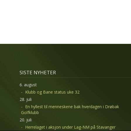
SISTE NYHETER
6. august
Klubb og Bane status uke 32
28. juli
En hyllest til menneskene bak hverdagen i Drøbak
Golfklubb
20. juli
Herrelaget i aksjon under Lag-NM på Stavanger