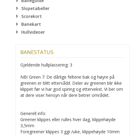
Baneguide
Slopetabeller
Scorekort
Banekart
Hullvideoer
BANESTATUS
Gjeldende hullplassering: 3
NB! Green 7: De dårlige feltene bak og høyre på
greenen er blitt ettersådd. Deler av greenen blir ikke
klippet før vi har god spiring og ettervekst. Vi ber om
at dere viser hensyn når dere betrer området.
Generell info:
Greener klippes eller rulles hver dag, klippehøyde
3,5mm
Foregreener klippes 3 ggr./uke, klippehøyde 10mm