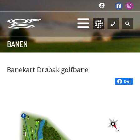
BANEN
Banekart Drøbak golfbane
Del