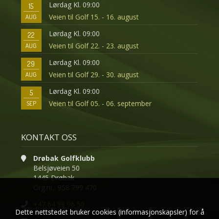
Lørdag Kl. 09:00
15
Veien til Golf 15. - 16. august
AUG
Lørdag Kl. 09:00
22
Veien til Golf 22. - 23. august
AUG
Lørdag Kl. 09:00
29
Veien til Golf 29. - 30. august
AUG
Lørdag Kl. 09:00
5
Veien til Golf 05. - 06. september
SEP
KONTAKT OSS
Drøbak Golfklubb
Belsjøveien 50
1445 Drøbak
Org.nr.: 958 799 470
+47 64 98 96 50
Dette nettstedet bruker cookies (informasjonskapsler) for å