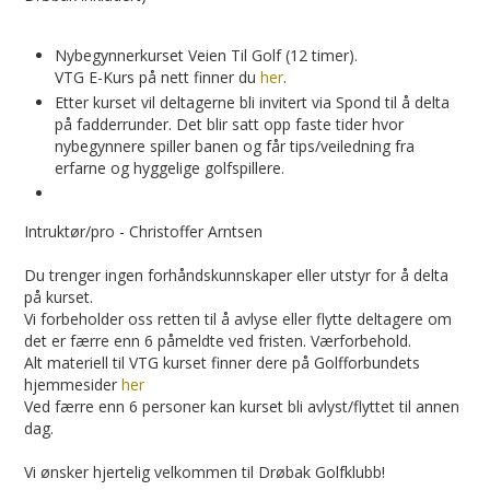
Nybegynnerkurset Veien Til Golf (12 timer).
VTG E-Kurs på nett finner du
her
.
Etter kurset vil deltagerne bli invitert via Spond til å delta
på fadderrunder. Det blir satt opp faste tider hvor
nybegynnere spiller banen og får tips/veiledning fra
erfarne og hyggelige golfspillere.
Intruktør/pro - Christoffer Arntsen
Du trenger ingen forhåndskunnskaper eller utstyr for å delta
på kurset.
Vi forbeholder oss retten til å avlyse eller flytte deltagere om
det er færre enn 6 påmeldte ved fristen. Værforbehold.
Alt materiell til VTG kurset finner dere på Golfforbundets
hjemmesider
her
Ved færre enn 6 personer kan kurset bli avlyst/flyttet til annen
dag.
Vi ønsker hjertelig velkommen til Drøbak Golfklubb!