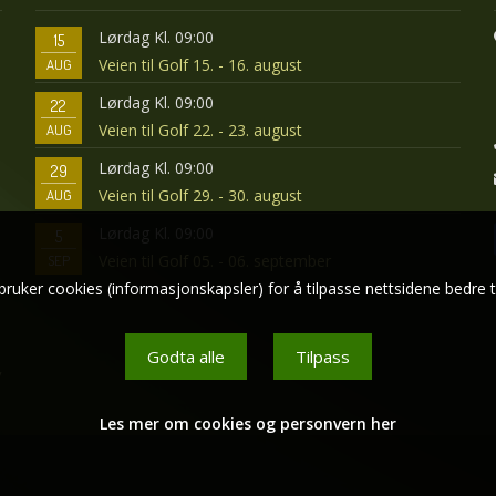
Lørdag Kl. 09:00
15
Veien til Golf 15. - 16. august
AUG
Lørdag Kl. 09:00
22
Veien til Golf 22. - 23. august
AUG
Lørdag Kl. 09:00
29
Veien til Golf 29. - 30. august
AUG
Lørdag Kl. 09:00
5
Veien til Golf 05. - 06. september
SEP
bruker cookies (informasjonskapsler) for å tilpasse nettsidene bedre t
Godta alle
Tilpass
v
Les mer om cookies og personvern her