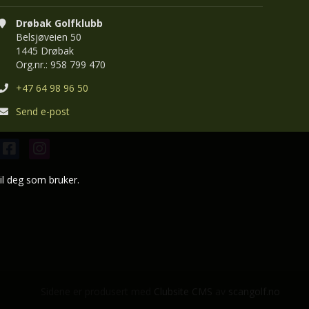
Drøbak Golfklubb
Belsjøveien 50
1445 Drøbak
Org.nr.: 958 799 470
+47 64 98 96 50
Send e-post
il deg som bruker.
Sidene er produsert med
Clubsite CMS
av
scangolf.no