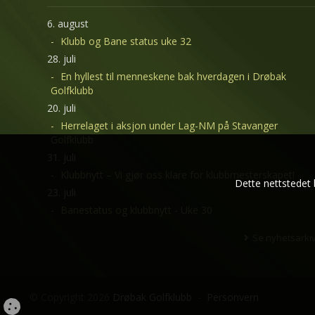
6. august
Klubb og Bane status uke 32
28. juli
En hyllest til menneskene bak hverdagen i Drøbak
Golfklubb
20. juli
Herrelaget i aksjon under Lag-NM på Stavanger
Golfklubb
31. juli
Klubbnytt – Vi gjør oss klare for klubbmesterskapet!
Dette nettstedet 
23. juli
Banestatus og klubbnytt - Uke 30
Se nyhetsarki
© Copyright 2026
Drøbak Golfklubb
-
Personvern