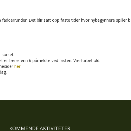
a på fadderrunder. Det blir satt opp faste tider hvor nybegynnere spiller 
 kurset.
 det er færre enn 6 påmeldte ved fristen. Værforbehold.
mmesider
her
 dag.
KOMMENDE AKTIVITETER